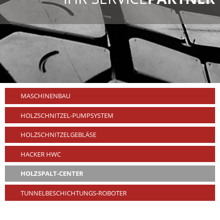
MASCHINENBAU
HOLZSCHNITZEL-PUMPSYSTEM
HOLZSCHNITZELGEBLÄSE
HACKER HWC
HOLZSPALT-CENTER
TUNNELBESCHICHTUNGS-ROBOTER