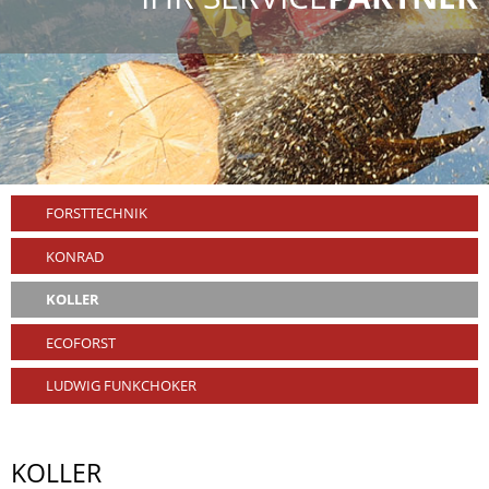
FORSTTECHNIK
KONRAD
KOLLER
ECOFORST
LUDWIG FUNKCHOKER
KOLLER